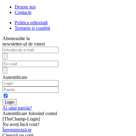
Despre noi
Contacte
Politica editorială
Termeni și condiții
Aboneazăte la
newsletter-ul de vineri
Autentificare
Ai uitat parola?
Autentificare folosind contul
[TheChamp-Login]
Nu aveți încă cont?
Înregistrează-te
Creează un cont