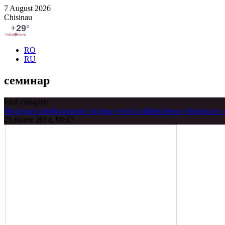
7 August 2026
Chisinau
RO
RU
се­минар
Fără categorie
Молодые профсоюзные лидеры учатся эффективно общаться и 
25 martie 2014, 09:47