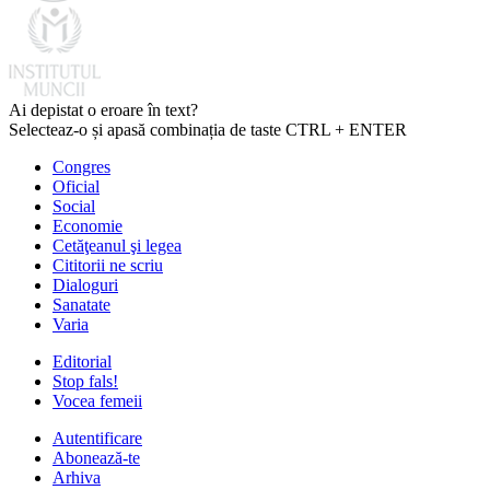
Ai depistat o eroare în text?
Selecteaz-o și apasă combinația de taste CTRL + ENTER
Congres
Oficial
Social
Economie
Cetăţeanul şi legea
Cititorii ne scriu
Dialoguri
Sanatate
Varia
Editorial
Stop fals!
Vocea femeii
Autentificare
Abonează-te
Arhiva