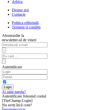
Arhiva
Despre noi
Contacte
Politica editorială
Termeni și condiții
Aboneazăte la
newsletter-ul de vineri
Autentificare
Ai uitat parola?
Autentificare folosind contul
[TheChamp-Login]
Nu aveți încă cont?
Înregistrează-te