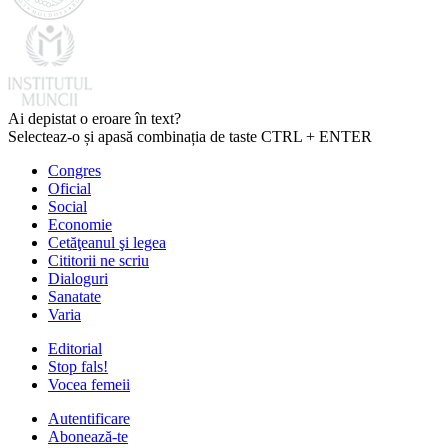
Ai depistat o eroare în text?
Selecteaz-o și apasă combinația de taste CTRL + ENTER
Congres
Oficial
Social
Economie
Cetăţeanul şi legea
Cititorii ne scriu
Dialoguri
Sanatate
Varia
Editorial
Stop fals!
Vocea femeii
Autentificare
Abonează-te