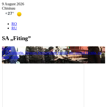
9 August 2026
Chisinau
RO
RU
SA „Fiting”
Social
VP în teritoriu. Singura întreprindere viabilă din raionul Ocniţa, cu
bune și rele
20 aprilie 2017, 13:35