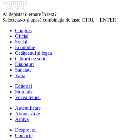
Ai depistat o eroare în text?
Selecteaz-o și apasă combinația de taste CTRL + ENTER
Congres
Oficial
Social
Economie
Cetăţeanul şi legea
Cititorii ne scriu
Dialoguri
Sanatate
Varia
Editorial
Stop fals!
Vocea femeii
Autentificare
Abonează-te
Arhiva
Despre noi
Contacte