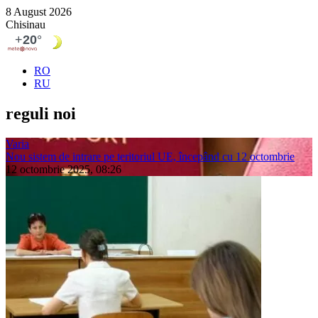
8 August 2026
Chisinau
RO
RU
reguli noi
Varia
Nou sistem de intrare pe teritoriul UE, începând cu 12 octombrie
12 octombrie 2025, 08:26