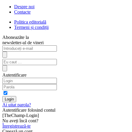
Despre noi
Contacte
Politica editorială
Termeni și condiții
Aboneazăte la
newsletter-ul de vineri
Autentificare
Ai uitat parola?
Autentificare folosind contul
[TheChamp-Login]
Nu aveți încă cont?
Înregistrează-te
Creează un cont