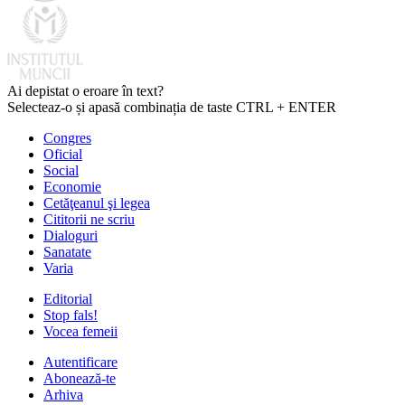
Ai depistat o eroare în text?
Selecteaz-o și apasă combinația de taste CTRL + ENTER
Congres
Oficial
Social
Economie
Cetăţeanul şi legea
Cititorii ne scriu
Dialoguri
Sanatate
Varia
Editorial
Stop fals!
Vocea femeii
Autentificare
Abonează-te
Arhiva