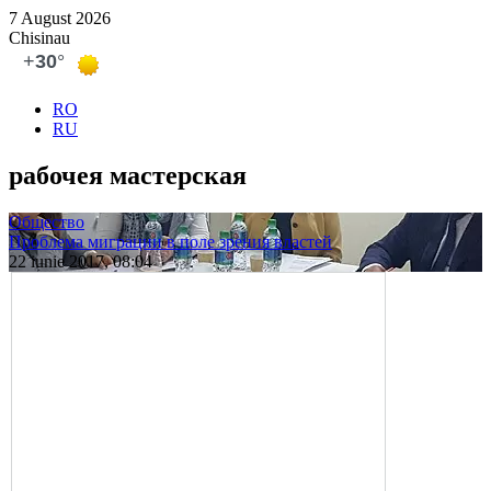
7 August 2026
Chisinau
RO
RU
рабочея мас­терская
Общество
Проблема миграции в поле зрения властей
22 iunie 2017, 08:04