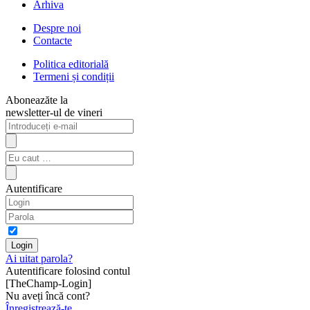
Arhiva
Despre noi
Contacte
Politica editorială
Termeni și condiții
Aboneazăte la
newsletter-ul de vineri
Autentificare
Ai uitat parola?
Autentificare folosind contul
[TheChamp-Login]
Nu aveți încă cont?
Înregistrează-te