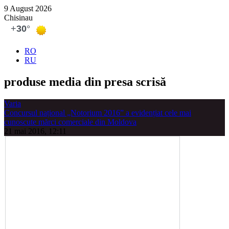
9 August 2026
Chisinau
RO
RU
produse media din presa scrisă
Varia
Concursul național „Notorium 2016” a evidențiat cele mai
cunoscute mărci comerciale din Moldova
21 mai 2016, 12:11