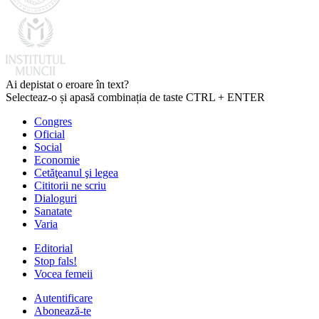
Ai depistat o eroare în text?
Selecteaz-o și apasă combinația de taste CTRL + ENTER
Congres
Oficial
Social
Economie
Cetăţeanul şi legea
Cititorii ne scriu
Dialoguri
Sanatate
Varia
Editorial
Stop fals!
Vocea femeii
Autentificare
Abonează-te