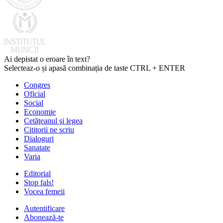
Ai depistat o eroare în text?
Selecteaz-o și apasă combinația de taste CTRL + ENTER
Congres
Oficial
Social
Economie
Cetăţeanul şi legea
Cititorii ne scriu
Dialoguri
Sanatate
Varia
Editorial
Stop fals!
Vocea femeii
Autentificare
Abonează-te