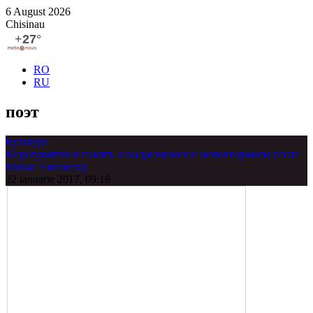
6 August 2026
Chisinau
RO
RU
поэт
Культура
Мероприятия в память о выдающемся и неповторимом поэте
Михае Еминеску
22 ianuarie 2017, 09:16