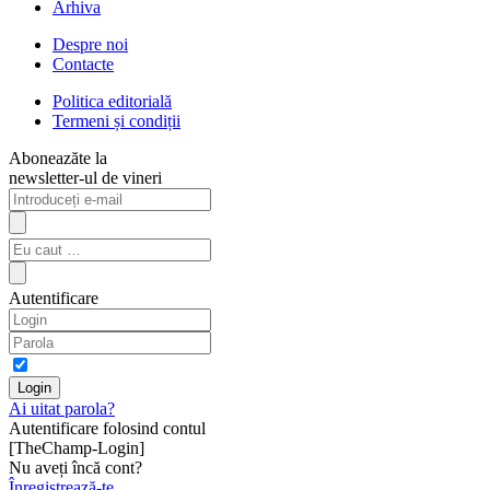
Arhiva
Despre noi
Contacte
Politica editorială
Termeni și condiții
Aboneazăte la
newsletter-ul de vineri
Autentificare
Ai uitat parola?
Autentificare folosind contul
[TheChamp-Login]
Nu aveți încă cont?
Înregistrează-te