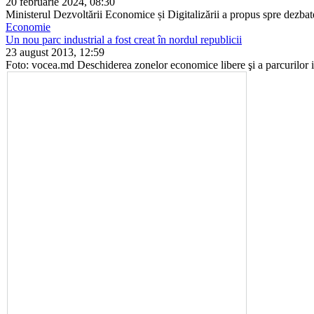
20 februarie 2024, 08:30
Ministerul Dezvoltării Economice și Digitalizării a propus spre dezba­te
Economie
Un nou parc industrial a fost creat în nordul republicii
23 august 2013, 12:59
Foto: vocea.md Deschiderea zonelor eco­nomice libere şi a parcuri­lor in