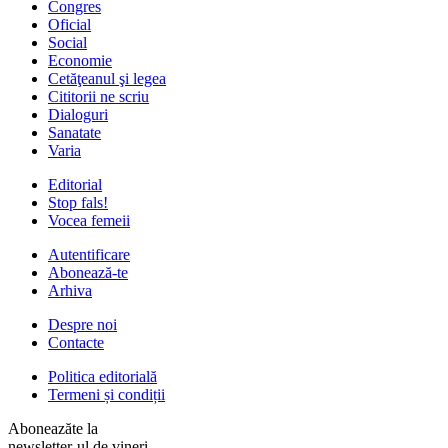
Congres
Oficial
Social
Economie
Cetăţeanul şi legea
Cititorii ne scriu
Dialoguri
Sanatate
Varia
Editorial
Stop fals!
Vocea femeii
Autentificare
Abonează-te
Arhiva
Despre noi
Contacte
Politica editorială
Termeni și condiții
Aboneazăte la
newsletter-ul de vineri