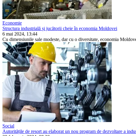
Economie
Structura industrială și jucătorii cheie în economia Moldovei
6 mai 2024, 13:44
Cu dimensiunile sale modeste, dar cu o diversitate, economia Moldove
Social
Autoritățile de resort au elaborat un nou program de dezvoltare a indus