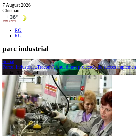
7 August 2026
Chisinau
RO
RU
parc industrial
Social
Parcul Industrial „Tracom”, unul dintre proiectele de succes implement
4 iulie 2025, 11:44