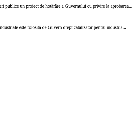
ri publice un proiect de hotărâre a Guvernului cu privire la aproba­rea..
dustriale este folosită de Guvern drept cataliza­tor pentru industria...