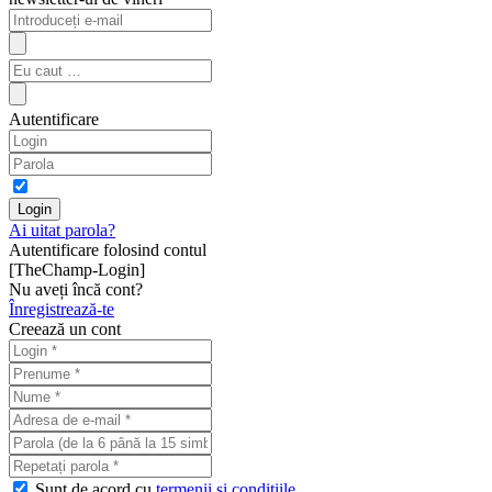
Autentificare
Ai uitat parola?
Autentificare folosind contul
[TheChamp-Login]
Nu aveți încă cont?
Înregistrează-te
Creează un cont
Sunt de acord cu
termenii şi condiţiile