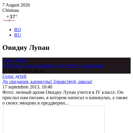
7 August 2026
Chisinau
RO
RU
Овидиу Лупан
Голос детей
Надеюсь не разочаровать родителей на экзаменах
27 martie 2014, 16:24
Голос детей
До свидания, каникулы! Здравствуй, школа!
17 septembrie 2013, 10:40
Фото: личный архив Овидиу Лупан учится в IV классе. Он
прислал нам пись­мо, в котором написал о ка­никулах, а также
о своих эмо­циях в преддверии...