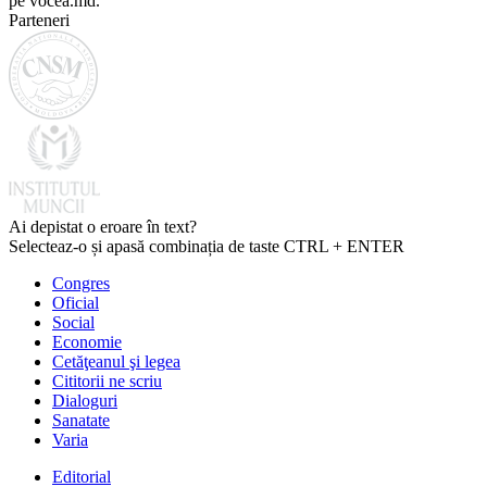
pe vocea.md.
Parteneri
Ai depistat o eroare în text?
Selecteaz-o și apasă combinația de taste CTRL + ENTER
Congres
Oficial
Social
Economie
Cetăţeanul şi legea
Cititorii ne scriu
Dialoguri
Sanatate
Varia
Editorial