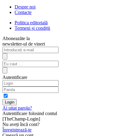
Despre noi
Contacte
Politica editorială
Termeni și condiții
Aboneazăte la
newsletter-ul de vineri
Autentificare
Ai uitat parola?
Autentificare folosind contul
[TheChamp-Login]
Nu aveți încă cont?
Înregistrează-te
Creează un cont