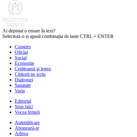
Ai depistat o eroare în text?
Selecteaz-o și apasă combinația de taste CTRL + ENTER
Congres
Oficial
Social
Economie
Cetăţeanul şi legea
Cititorii ne scriu
Dialoguri
Sanatate
Varia
Editorial
Stop fals!
Vocea femeii
Autentificare
Abonează-te
Arhiva