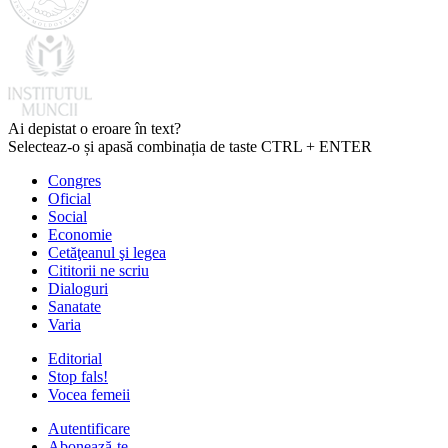
Ai depistat o eroare în text?
Selecteaz-o și apasă combinația de taste CTRL + ENTER
Congres
Oficial
Social
Economie
Cetăţeanul şi legea
Cititorii ne scriu
Dialoguri
Sanatate
Varia
Editorial
Stop fals!
Vocea femeii
Autentificare
Abonează-te