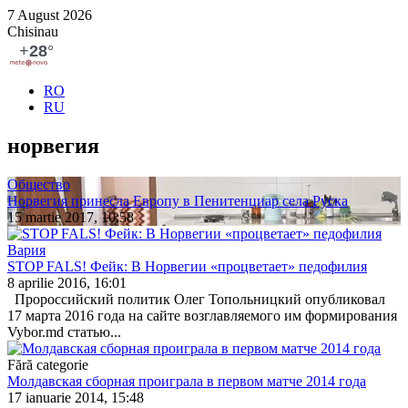
7 August 2026
Chisinau
RO
RU
норвегия
Общество
Норвегия принесла Европу в Пенитенциар села Руска
15 martie 2017, 10:58
Вария
STOP FALS! Фейк: В Норвегии «процветает» педофилия
8 aprilie 2016, 16:01
Пророссийский политик Олег Топольницкий опубликовал
17 марта 2016 года на сайте возглавляемого им формирования
Vybor.md статью...
Fără categorie
Молдавская сборная проиграла в первом матче 2014 года
17 ianuarie 2014, 15:48