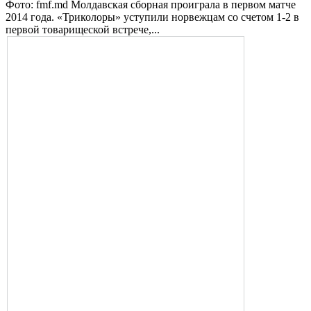
Фото: fmf.md Молдавская сборная проиграла в первом матче
2014 года. «Три­колоры» уступили нор­вежцам со счетом 1-2 в
первой товарищеской встрече,...