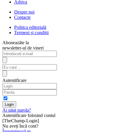
Arhiva
Despre noi
Contacte
Politica editorială
Termeni și condiții
Aboneazăte la
newsletter-ul de vineri
Autentificare
Ai uitat parola?
Autentificare folosind contul
[TheChamp-Login]
Nu aveți încă cont?
Înregistrează-te