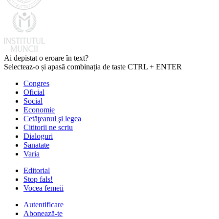
Ai depistat o eroare în text?
Selecteaz-o și apasă combinația de taste CTRL + ENTER
Congres
Oficial
Social
Economie
Cetăţeanul şi legea
Cititorii ne scriu
Dialoguri
Sanatate
Varia
Editorial
Stop fals!
Vocea femeii
Autentificare
Abonează-te