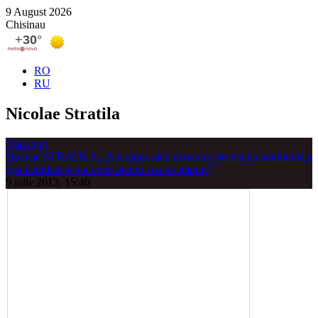
9 August 2026
Chisinau
RO
RU
Nicolae Stratila
Dialoguri
Nicolae STRATILA:„Am ajuns aici, deoarece producţia autohtonă a
fost lichidată şi s-a optat pentru cea de import”
9 iulie 2013, 15:40