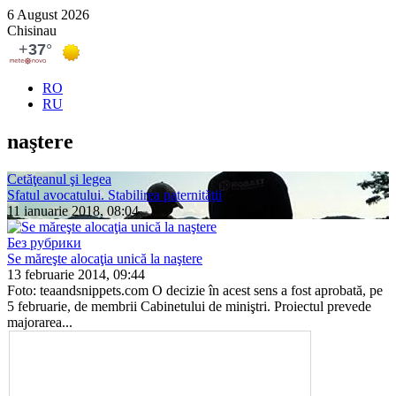
6 August 2026
Chisinau
RO
RU
naştere
Cetăţeanul şi legea
Sfatul avocatului. Stabilirea paternităţii
11 ianuarie 2018, 08:04
Без рубрики
Se măreşte alocaţia unică la naştere
13 februarie 2014, 09:44
Foto: teaandsnippets.com O decizie în acest sens a fost aprobată, pe
5 februarie, de membrii Cabinetului de miniştri. Proiectul prevede
majorarea...