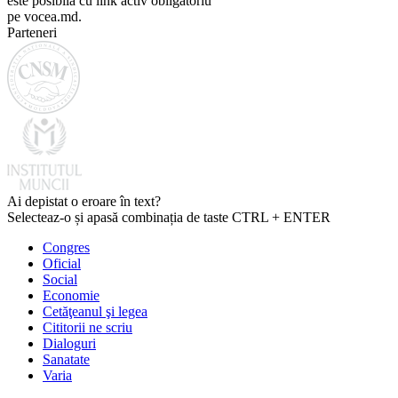
este posibilă cu link activ obligatoriu
pe vocea.md.
Parteneri
Ai depistat o eroare în text?
Selecteaz-o și apasă combinația de taste CTRL + ENTER
Congres
Oficial
Social
Economie
Cetăţeanul şi legea
Cititorii ne scriu
Dialoguri
Sanatate
Varia