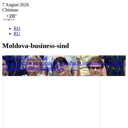
7 August 2026
Chisinau
RO
RU
Moldova-business-sind
Dialoguri
,
Oficial
,
Social
Tamara Bodnari a fost realeasă în funcția de președintă a Federației
Sindicale „Moldova-business-sind”
6 iulie 2026, 09:20