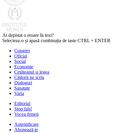
Ai depistat o eroare în text?
Selecteaz-o și apasă combinația de taste CTRL + ENTER
Congres
Oficial
Social
Economie
Cetăţeanul şi legea
Cititorii ne scriu
Dialoguri
Sanatate
Varia
Editorial
Stop fals!
Vocea femeii
Autentificare
Abonează-te