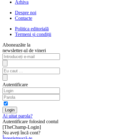
Arhiva
Despre noi
Contacte
Politica editorială
Termeni și condiții
Aboneazăte la
newsletter-ul de vineri
Autentificare
Ai uitat parola?
Autentificare folosind contul
[TheChamp-Login]
Nu aveți încă cont?
Înregistrează-te