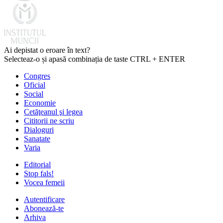
Ai depistat o eroare în text?
Selecteaz-o și apasă combinația de taste CTRL + ENTER
Congres
Oficial
Social
Economie
Cetăţeanul şi legea
Cititorii ne scriu
Dialoguri
Sanatate
Varia
Editorial
Stop fals!
Vocea femeii
Autentificare
Abonează-te
Arhiva