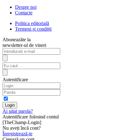
Despre noi
Contacte
Politica editorială
Termeni și condiții
Aboneazăte la
newsletter-ul de vineri
Autentificare
Ai uitat parola?
Autentificare folosind contul
[TheChamp-Login]
Nu aveți încă cont?
Înregistrează-te
Creează un cont