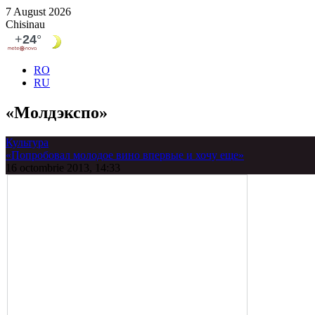
7 August 2026
Chisinau
RO
RU
«Молдэкспо»
Культура
«Попробовал молодое вино впервые и хочу еще»
16 octombrie 2013, 14:33