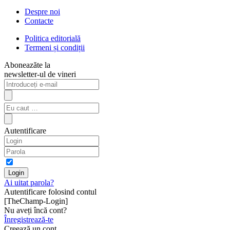
Despre noi
Contacte
Politica editorială
Termeni și condiții
Aboneazăte la
newsletter-ul de vineri
Autentificare
Ai uitat parola?
Autentificare folosind contul
[TheChamp-Login]
Nu aveți încă cont?
Înregistrează-te
Creează un cont