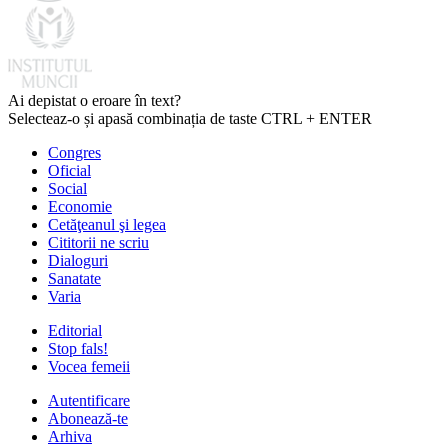
Ai depistat o eroare în text?
Selecteaz-o și apasă combinația de taste CTRL + ENTER
Congres
Oficial
Social
Economie
Cetăţeanul şi legea
Cititorii ne scriu
Dialoguri
Sanatate
Varia
Editorial
Stop fals!
Vocea femeii
Autentificare
Abonează-te
Arhiva