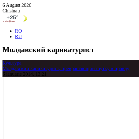
6 August 2026
Chisinau
RO
RU
Молдавский карикатурист
Культура
Молдавский карикатурист, превращающий шутку в правду
6 ianuarie 2014, 13:21