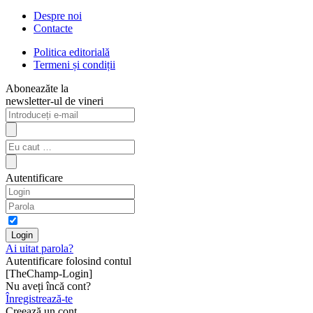
Despre noi
Contacte
Politica editorială
Termeni și condiții
Aboneazăte la
newsletter-ul de vineri
Autentificare
Ai uitat parola?
Autentificare folosind contul
[TheChamp-Login]
Nu aveți încă cont?
Înregistrează-te
Creează un cont