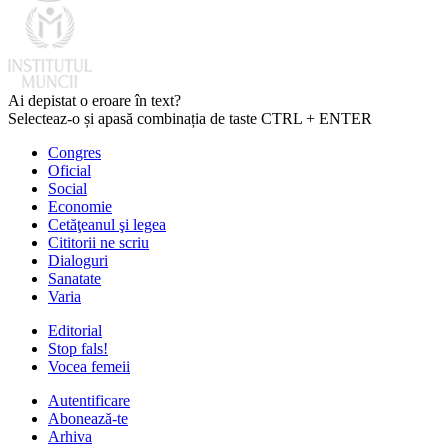
Ai depistat o eroare în text?
Selecteaz-o și apasă combinația de taste CTRL + ENTER
Congres
Oficial
Social
Economie
Cetăţeanul şi legea
Cititorii ne scriu
Dialoguri
Sanatate
Varia
Editorial
Stop fals!
Vocea femeii
Autentificare
Abonează-te
Arhiva