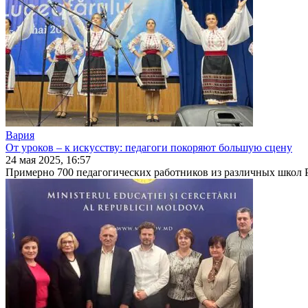
Вария
От уроков ‒ к искусству: педагоги покоряют большую сцену
24 мая 2025, 16:57
Примерно 700 педагогических работников из различных школ Ре