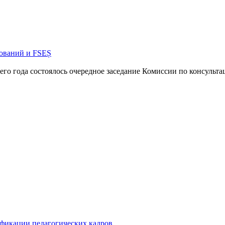
ований и FSEȘ
о года состоялось очередное засе­дание Комиссии по консульта
фикации педагогических кадров