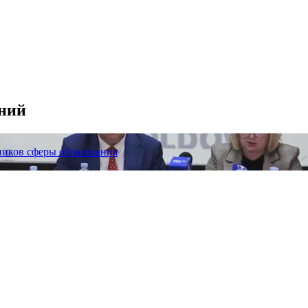
аний
ников сферы образования