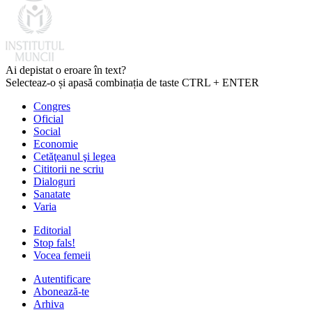
Ai depistat o eroare în text?
Selecteaz-o și apasă combinația de taste CTRL + ENTER
Congres
Oficial
Social
Economie
Cetăţeanul şi legea
Cititorii ne scriu
Dialoguri
Sanatate
Varia
Editorial
Stop fals!
Vocea femeii
Autentificare
Abonează-te
Arhiva