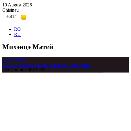
10 August 2026
Chisinau
RO
RU
Михэицэ Матей
Голос детей
Михэицэ Матей собрал томаты… зелеными
25 octombrie 2013, 09:21