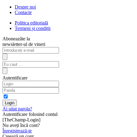
Despre noi
Contacte
Politica editorială
Termeni și condiții
Aboneazăte la
newsletter-ul de vineri
Autentificare
Ai uitat parola?
Autentificare folosind contul
[TheChamp-Login]
Nu aveți încă cont?
Înregistrează-te
Creează un cont