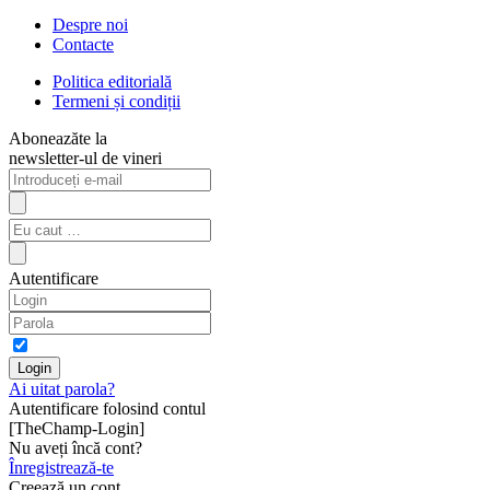
Despre noi
Contacte
Politica editorială
Termeni și condiții
Aboneazăte la
newsletter-ul de vineri
Autentificare
Ai uitat parola?
Autentificare folosind contul
[TheChamp-Login]
Nu aveți încă cont?
Înregistrează-te
Creează un cont