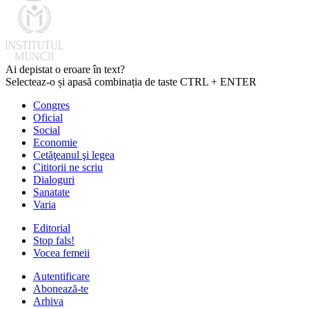
Ai depistat o eroare în text?
Selecteaz-o și apasă combinația de taste CTRL + ENTER
Congres
Oficial
Social
Economie
Cetăţeanul şi legea
Cititorii ne scriu
Dialoguri
Sanatate
Varia
Editorial
Stop fals!
Vocea femeii
Autentificare
Abonează-te
Arhiva