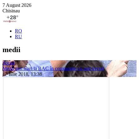
7 August 2026
Chisinau
RO
RU
medii
Social
Medii mai mari la BAC în comparație cu anii trecuți
17 iulie 2018, 13:38