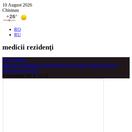
10 August 2026
Chisinau
RO
RU
medicii rezidenţi
Без рубрики
Stoparea exodului de cadre medicale sau doar reducerea într-o
măsură foarte mică?
4 noiembrie 2013, 12:35