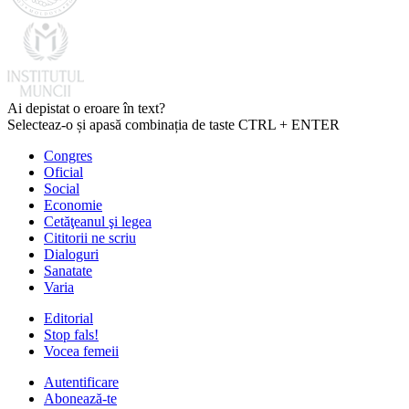
Ai depistat o eroare în text?
Selecteaz-o și apasă combinația de taste CTRL + ENTER
Congres
Oficial
Social
Economie
Cetăţeanul şi legea
Cititorii ne scriu
Dialoguri
Sanatate
Varia
Editorial
Stop fals!
Vocea femeii
Autentificare
Abonează-te