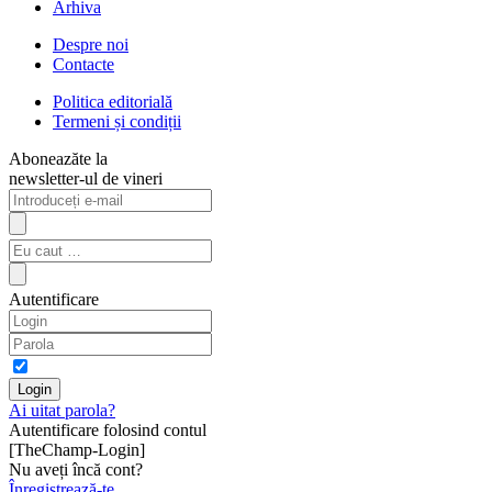
Arhiva
Despre noi
Contacte
Politica editorială
Termeni și condiții
Aboneazăte la
newsletter-ul de vineri
Autentificare
Ai uitat parola?
Autentificare folosind contul
[TheChamp-Login]
Nu aveți încă cont?
Înregistrează-te