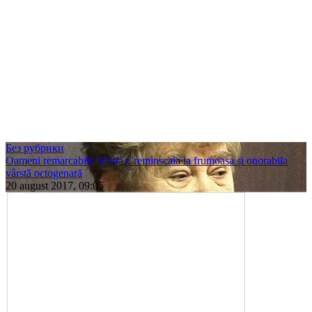
Без рубрики
Оameni remarcabili. Maria Creminscaia la frumoasa și onorabila
vârstă octogenară
20 august 2017, 09:05