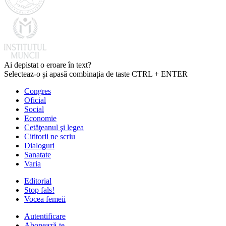
Ai depistat o eroare în text?
Selecteaz-o și apasă combinația de taste CTRL + ENTER
Congres
Oficial
Social
Economie
Cetăţeanul şi legea
Cititorii ne scriu
Dialoguri
Sanatate
Varia
Editorial
Stop fals!
Vocea femeii
Autentificare
Abonează-te