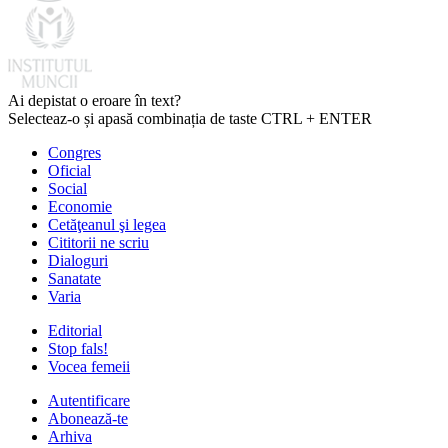
Ai depistat o eroare în text?
Selecteaz-o și apasă combinația de taste CTRL + ENTER
Congres
Oficial
Social
Economie
Cetăţeanul şi legea
Cititorii ne scriu
Dialoguri
Sanatate
Varia
Editorial
Stop fals!
Vocea femeii
Autentificare
Abonează-te
Arhiva