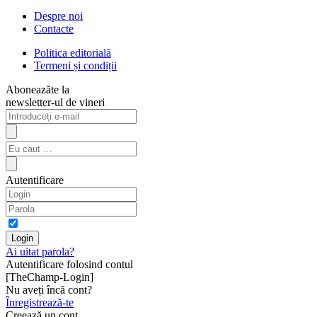
Despre noi
Contacte
Politica editorială
Termeni și condiții
Aboneazăte la
newsletter-ul de vineri
Autentificare
Ai uitat parola?
Autentificare folosind contul
[TheChamp-Login]
Nu aveți încă cont?
Înregistrează-te
Creează un cont