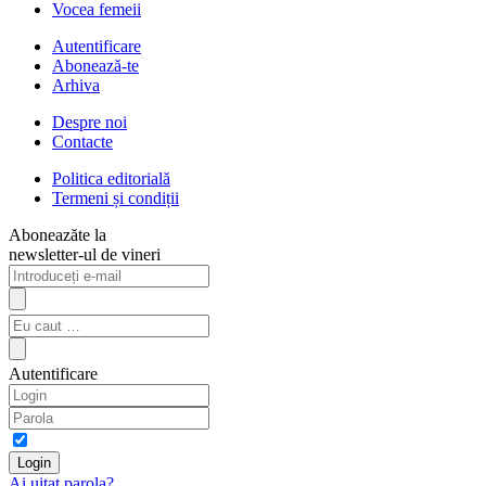
Vocea femeii
Autentificare
Abonează-te
Arhiva
Despre noi
Contacte
Politica editorială
Termeni și condiții
Aboneazăte la
newsletter-ul de vineri
Autentificare
Ai uitat parola?