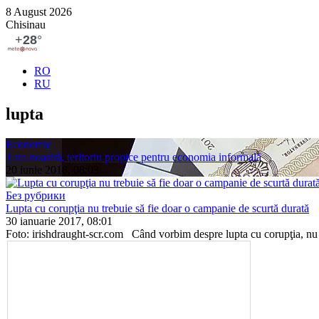
8 August 2026
Chisinau
RO
RU
lupta
Economie
Țara noastră, teritoriu propice pentru economia informală
20 iunie 2018, 08:03
Без рубрики
Lupta cu corupţia nu trebuie să fie doar o campanie de scurtă durată
30 ianuarie 2017, 08:01
Foto: irishdraught-scr.com Când vorbim despre lupta cu corupţia, nu p