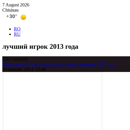
7 August 2026
Chisinau
RO
RU
лучший игрок 2013 года
Fără categorie
Криштиану Роналду признан лучшим игроком 2013 года
14 ianuarie 2014, 12:48