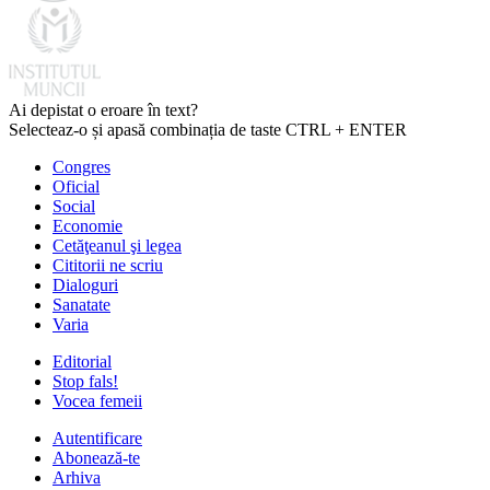
Ai depistat o eroare în text?
Selecteaz-o și apasă combinația de taste CTRL + ENTER
Congres
Oficial
Social
Economie
Cetăţeanul şi legea
Cititorii ne scriu
Dialoguri
Sanatate
Varia
Editorial
Stop fals!
Vocea femeii
Autentificare
Abonează-te
Arhiva