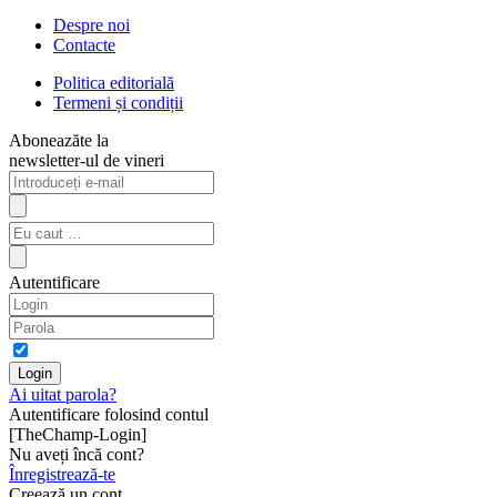
Despre noi
Contacte
Politica editorială
Termeni și condiții
Aboneazăte la
newsletter-ul de vineri
Autentificare
Ai uitat parola?
Autentificare folosind contul
[TheChamp-Login]
Nu aveți încă cont?
Înregistrează-te
Creează un cont