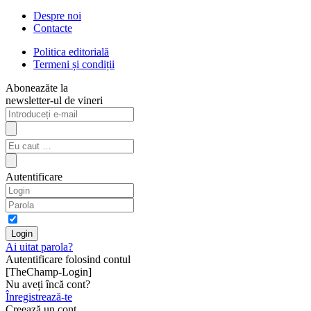
Despre noi
Contacte
Politica editorială
Termeni și condiții
Aboneazăte la
newsletter-ul de vineri
Autentificare
Ai uitat parola?
Autentificare folosind contul
[TheChamp-Login]
Nu aveți încă cont?
Înregistrează-te
Creează un cont