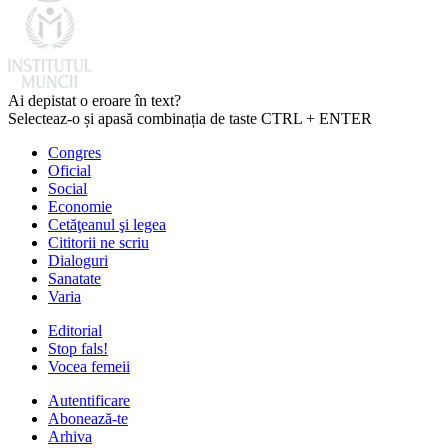
Ai depistat o eroare în text?
Selecteaz-o și apasă combinația de taste CTRL + ENTER
Congres
Oficial
Social
Economie
Cetăţeanul şi legea
Cititorii ne scriu
Dialoguri
Sanatate
Varia
Editorial
Stop fals!
Vocea femeii
Autentificare
Abonează-te
Arhiva