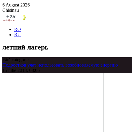
6 August 2026
Chisinau
RO
RU
летний лагерь
Fără categorie
Подростков учат использовать возобновляемую энергию
15 iulie 2013, 08:05