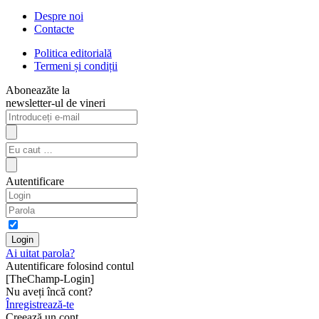
Despre noi
Contacte
Politica editorială
Termeni și condiții
Aboneazăte la
newsletter-ul de vineri
Autentificare
Ai uitat parola?
Autentificare folosind contul
[TheChamp-Login]
Nu aveți încă cont?
Înregistrează-te
Creează un cont