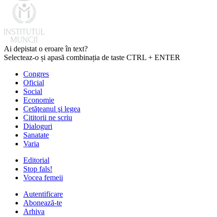
Ai depistat o eroare în text?
Selecteaz-o și apasă combinația de taste CTRL + ENTER
Congres
Oficial
Social
Economie
Cetăţeanul şi legea
Cititorii ne scriu
Dialoguri
Sanatate
Varia
Editorial
Stop fals!
Vocea femeii
Autentificare
Abonează-te
Arhiva