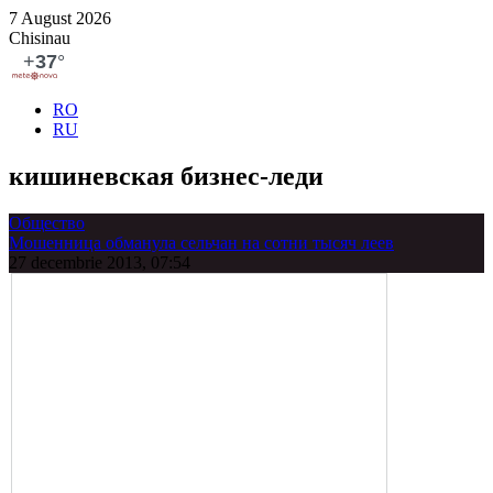
7 August 2026
Chisinau
RO
RU
кишиневская бизнес-леди
Общество
Мошенница обманула сельчан на сотни тысяч леев
27 decembrie 2013, 07:54