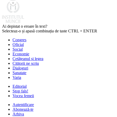
Ai depistat o eroare în text?
Selecteaz-o și apasă combinația de taste CTRL + ENTER
Congres
Oficial
Social
Economie
Cetăţeanul şi legea
Cititorii ne scriu
Dialoguri
Sanatate
Varia
Editorial
Stop fals!
Vocea femeii
Autentificare
Abonează-te
Arhiva