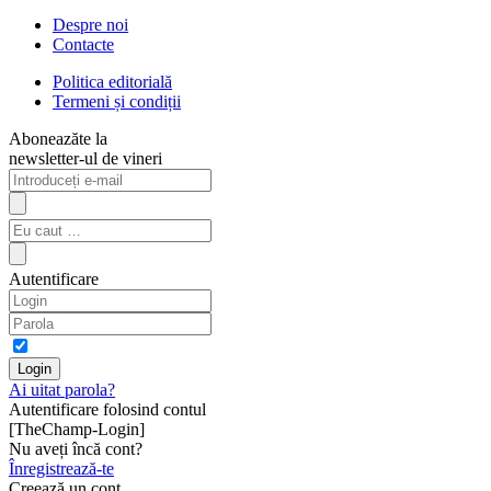
Despre noi
Contacte
Politica editorială
Termeni și condiții
Aboneazăte la
newsletter-ul de vineri
Autentificare
Ai uitat parola?
Autentificare folosind contul
[TheChamp-Login]
Nu aveți încă cont?
Înregistrează-te
Creează un cont