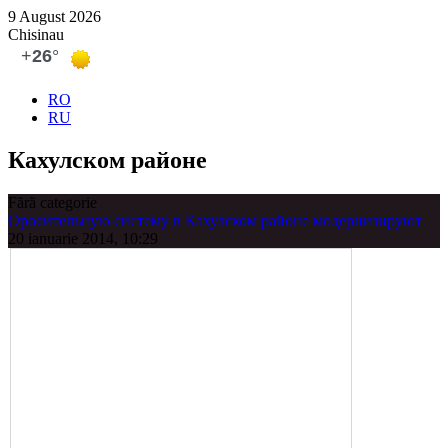
9 August 2026
Chisinau
RO
RU
Кахулском районе
Fără categorie
Оросительную систему в Кахулском районе модернизируют
20 ianuarie 2014, 10:29