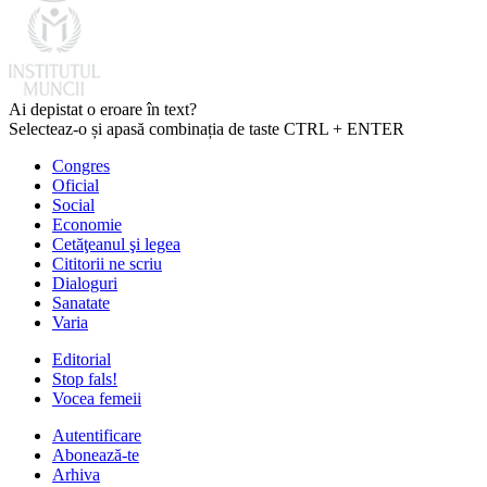
Ai depistat o eroare în text?
Selecteaz-o și apasă combinația de taste CTRL + ENTER
Congres
Oficial
Social
Economie
Cetăţeanul şi legea
Cititorii ne scriu
Dialoguri
Sanatate
Varia
Editorial
Stop fals!
Vocea femeii
Autentificare
Abonează-te
Arhiva