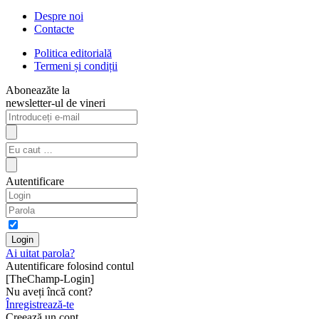
Despre noi
Contacte
Politica editorială
Termeni și condiții
Aboneazăte la
newsletter-ul de vineri
Autentificare
Ai uitat parola?
Autentificare folosind contul
[TheChamp-Login]
Nu aveți încă cont?
Înregistrează-te
Creează un cont