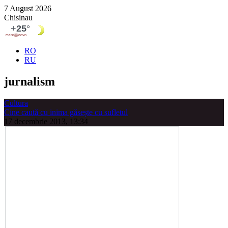
7 August 2026
Chisinau
RO
RU
jurnalism
Cultura
Cine caută cu inima găsește cu sufletul
17 decembrie 2013, 13:34