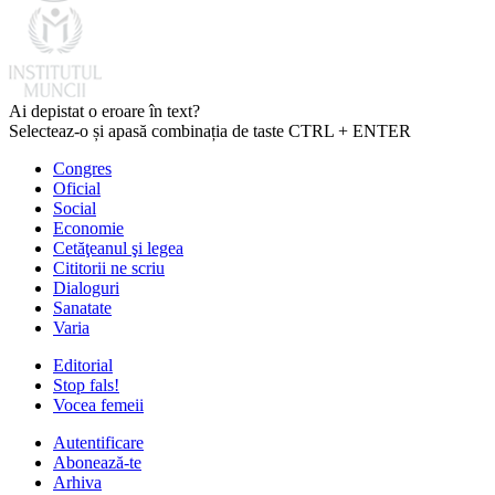
Ai depistat o eroare în text?
Selecteaz-o și apasă combinația de taste CTRL + ENTER
Congres
Oficial
Social
Economie
Cetăţeanul şi legea
Cititorii ne scriu
Dialoguri
Sanatate
Varia
Editorial
Stop fals!
Vocea femeii
Autentificare
Abonează-te
Arhiva