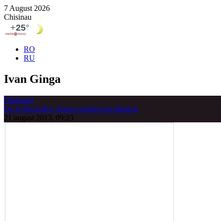
7 August 2026
Chisinau
RO
RU
Ivan Ginga
Dialoguri
De la Bruxelles, despre moldoveni talentaţi
21 august 2013, 09:23