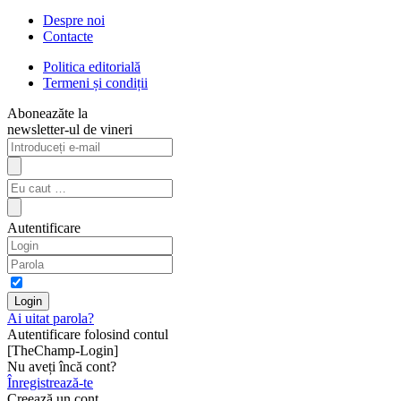
Despre noi
Contacte
Politica editorială
Termeni și condiții
Aboneazăte la
newsletter-ul de vineri
Autentificare
Ai uitat parola?
Autentificare folosind contul
[TheChamp-Login]
Nu aveți încă cont?
Înregistrează-te
Creează un cont