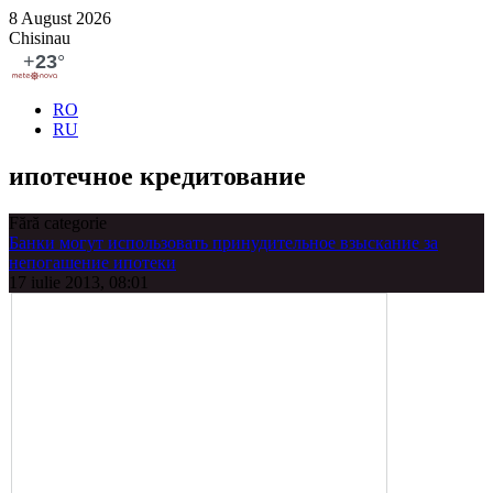
8 August 2026
Chisinau
RO
RU
ипотечное кредитова­ние
Fără categorie
Банки могут использовать принудительное взыскание за
непогашение ипотеки
17 iulie 2013, 08:01