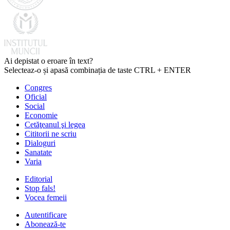
Ai depistat o eroare în text?
Selecteaz-o și apasă combinația de taste CTRL + ENTER
Congres
Oficial
Social
Economie
Cetăţeanul şi legea
Cititorii ne scriu
Dialoguri
Sanatate
Varia
Editorial
Stop fals!
Vocea femeii
Autentificare
Abonează-te