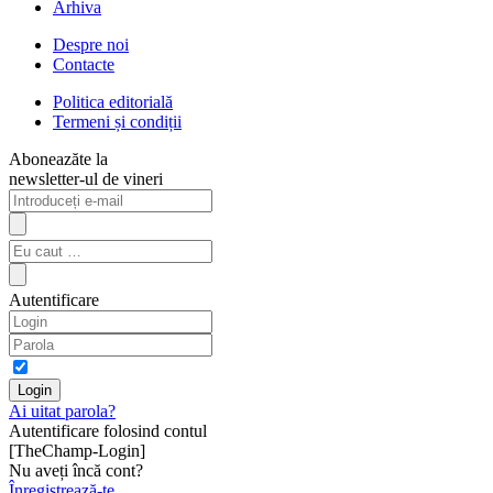
Arhiva
Despre noi
Contacte
Politica editorială
Termeni și condiții
Aboneazăte la
newsletter-ul de vineri
Autentificare
Ai uitat parola?
Autentificare folosind contul
[TheChamp-Login]
Nu aveți încă cont?
Înregistrează-te