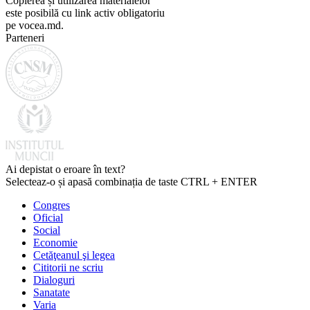
Copierea și utilizarea materialelor
este posibilă cu link activ obligatoriu
pe vocea.md.
Parteneri
Ai depistat o eroare în text?
Selecteaz-o și apasă combinația de taste CTRL + ENTER
Congres
Oficial
Social
Economie
Cetăţeanul şi legea
Cititorii ne scriu
Dialoguri
Sanatate
Varia