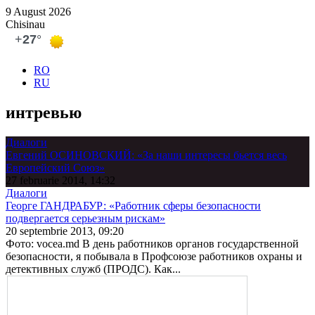
9 August 2026
Chisinau
RO
RU
интревью
Диалоги
Евгений ОСИНОВСКИЙ: «За наши интересы бьется весь
Европейский Союз»
27 februarie 2014, 14:32
Диалоги
Георге ГАНДРАБУР: «Работник сферы безопасности
подвергается серьезным рискам»
20 septembrie 2013, 09:20
Фото: vocea.md В день работников органов государственной
безопасности, я побывала в Профсоюзе работников охраны и
детективных служб (ПРОДС). Как...