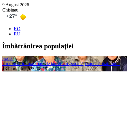
9 August 2026
Chisinau
RO
RU
Îmbătrânirea populaţiei
Social
Un număr tot mai mare de țări devin „societăți super-îmbătrânite”
13 februarie 2025, 08:19