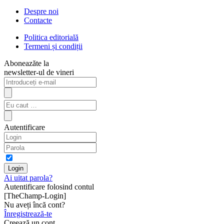
Despre noi
Contacte
Politica editorială
Termeni și condiții
Aboneazăte la
newsletter-ul de vineri
Autentificare
Ai uitat parola?
Autentificare folosind contul
[TheChamp-Login]
Nu aveți încă cont?
Înregistrează-te
Creează un cont