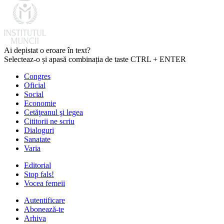
Ai depistat o eroare în text?
Selecteaz-o și apasă combinația de taste CTRL + ENTER
Congres
Oficial
Social
Economie
Cetăţeanul şi legea
Cititorii ne scriu
Dialoguri
Sanatate
Varia
Editorial
Stop fals!
Vocea femeii
Autentificare
Abonează-te
Arhiva