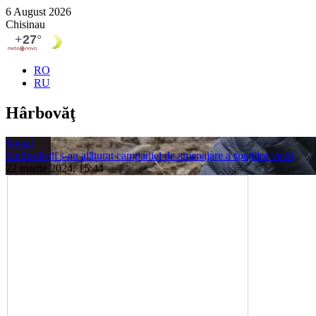
6 August 2026
Chisinau
RO
RU
Hârbovăţ
Social
Sindicaliștii s-au alăturat campaniei de amenajare a spațiilor verzi
22 martie 2024, 15:44