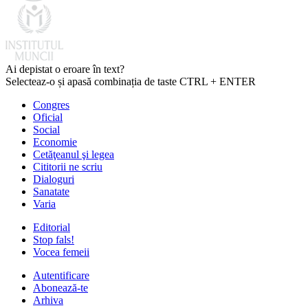
Ai depistat o eroare în text?
Selecteaz-o și apasă combinația de taste CTRL + ENTER
Congres
Oficial
Social
Economie
Cetăţeanul şi legea
Cititorii ne scriu
Dialoguri
Sanatate
Varia
Editorial
Stop fals!
Vocea femeii
Autentificare
Abonează-te
Arhiva