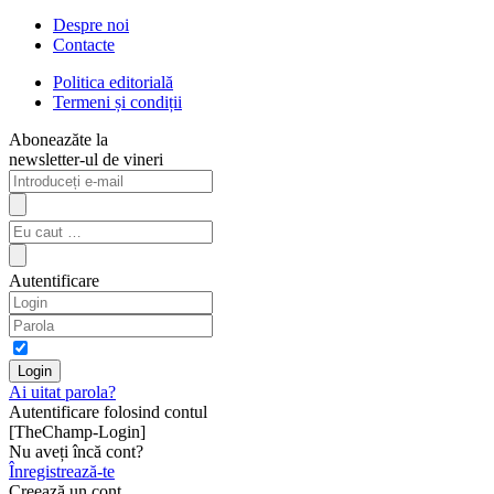
Despre noi
Contacte
Politica editorială
Termeni și condiții
Aboneazăte la
newsletter-ul de vineri
Autentificare
Ai uitat parola?
Autentificare folosind contul
[TheChamp-Login]
Nu aveți încă cont?
Înregistrează-te
Creează un cont