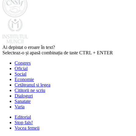
Ai depistat o eroare în text?
Selecteaz-o și apasă combinația de taste CTRL + ENTER
Congres
Oficial
Social
Economie
Cetăţeanul şi legea
Cititorii ne scriu
Dialoguri
Sanatate
Varia
Editorial
Stop fals!
Vocea femeii