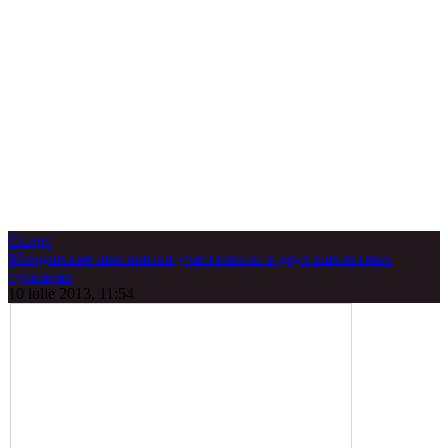
Спорт
Молдавские школьники участвовали в двух шахматных
турнирах
10 iulie 2013, 11:54