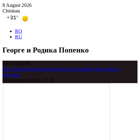
8 August 2026
Chisinau
RO
RU
Георге и Ро­дика Попенко
Fără categorie
Об единственном молдавском поставщике трутневого
молочка
19 decembrie 2013, 15:35