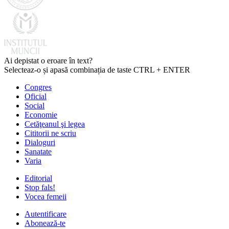
Ai depistat o eroare în text?
Selecteaz-o și apasă combinația de taste CTRL + ENTER
Congres
Oficial
Social
Economie
Cetăţeanul şi legea
Cititorii ne scriu
Dialoguri
Sanatate
Varia
Editorial
Stop fals!
Vocea femeii
Autentificare
Abonează-te