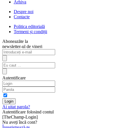
Arhiva
Despre noi
Contacte
Politica editorială
Termeni și condiții
Aboneazăte la
newsletter-ul de vineri
Autentificare
Ai uitat parola?
Autentificare folosind contul
[TheChamp-Login]
Nu aveți încă cont?
Înregistrează-te