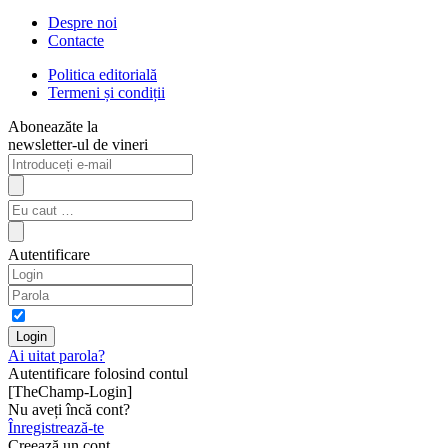
Despre noi
Contacte
Politica editorială
Termeni și condiții
Aboneazăte la
newsletter-ul de vineri
Autentificare
Ai uitat parola?
Autentificare folosind contul
[TheChamp-Login]
Nu aveți încă cont?
Înregistrează-te
Creează un cont