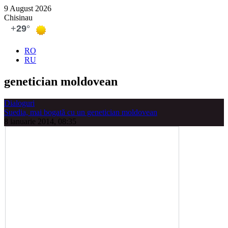
9 August 2026
Chisinau
RO
RU
genetician moldovean
Dialoguri
Suedia, mai bogată cu un genetician moldovean
8 ianuarie 2014, 08:35