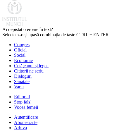
Ai depistat o eroare în text?
Selecteaz-o și apasă combinația de taste CTRL + ENTER
Congres
Oficial
Social
Economie
Cetăţeanul şi legea
Cititorii ne scriu
Dialoguri
Sanatate
Varia
Editorial
Stop fals!
Vocea femeii
Autentificare
Abonează-te
Arhiva