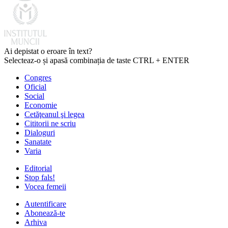
Ai depistat o eroare în text?
Selecteaz-o și apasă combinația de taste CTRL + ENTER
Congres
Oficial
Social
Economie
Cetăţeanul şi legea
Cititorii ne scriu
Dialoguri
Sanatate
Varia
Editorial
Stop fals!
Vocea femeii
Autentificare
Abonează-te
Arhiva