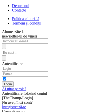
Despre noi
Contacte
Politica editorială
Termeni și condiții
Aboneazăte la
newsletter-ul de vineri
Autentificare
Ai uitat parola?
Autentificare folosind contul
[TheChamp-Login]
Nu aveți încă cont?
Înregistrează-te
Creează un cont