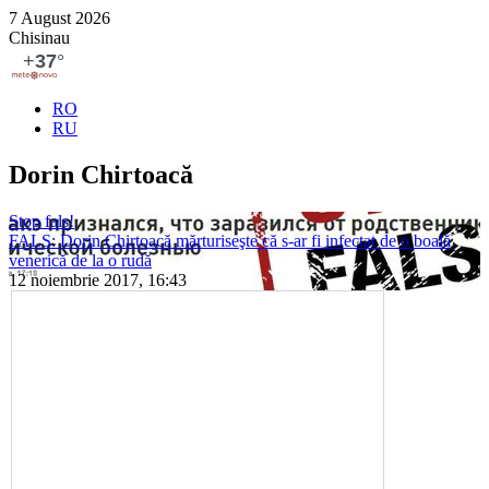
7 August 2026
Chisinau
RO
RU
Dorin Chirtoacă
Stop fals!
FALS: Dorin Chirtoacă mărturiseşte că s-ar fi infectat de o boală
venerică de la o rudă
12 noiembrie 2017, 16:43