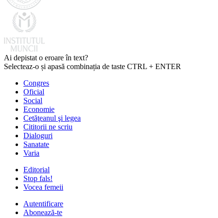
Ai depistat o eroare în text?
Selecteaz-o și apasă combinația de taste CTRL + ENTER
Congres
Oficial
Social
Economie
Cetăţeanul şi legea
Cititorii ne scriu
Dialoguri
Sanatate
Varia
Editorial
Stop fals!
Vocea femeii
Autentificare
Abonează-te