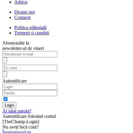
Arhiva
Despre noi
Contacte
Politica editorială
Termeni și condiții
Aboneazăte la
newsletter-ul de vineri
Autentificare
Ai uitat parola?
Autentificare folosind contul
[TheChamp-Login]
Nu aveți încă cont?
Înregistrează-te