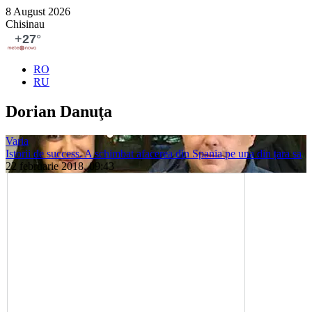
8 August 2026
Chisinau
RO
RU
Dorian Da­nuţa
Varia
Istorii de success. A schimbat afacerea din Spania pe una din țara sa
22 februarie 2018, 09:43