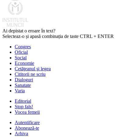
Ai depistat o eroare în text?
Selecteaz-o și apasă combinația de taste CTRL + ENTER
Congres
Oficial
Social
Economie
Cetăţeanul şi legea
Cititorii ne scriu
Dialoguri
Sanatate
Varia
Editorial
Stop fals!
Vocea femeii
Autentificare
Abonează-te
Arhiva