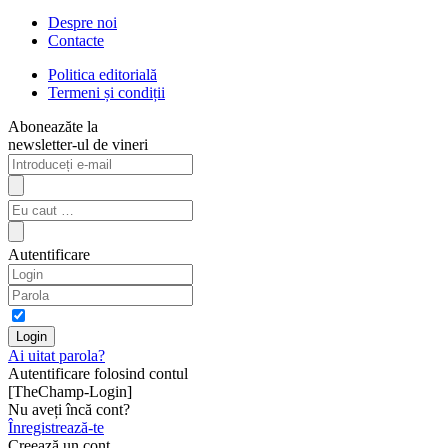
Despre noi
Contacte
Politica editorială
Termeni și condiții
Aboneazăte la
newsletter-ul de vineri
Autentificare
Ai uitat parola?
Autentificare folosind contul
[TheChamp-Login]
Nu aveți încă cont?
Înregistrează-te
Creează un cont