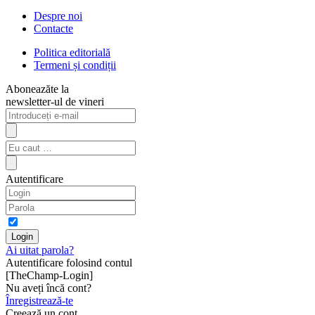
Despre noi
Contacte
Politica editorială
Termeni și condiții
Aboneazăte la
newsletter-ul de vineri
Autentificare
Ai uitat parola?
Autentificare folosind contul
[TheChamp-Login]
Nu aveți încă cont?
Înregistrează-te
Creează un cont