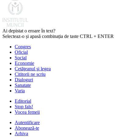
Ai depistat o eroare în text?
Selecteaz-o și apasă combinația de taste CTRL + ENTER
Congres
Oficial
Social
Economie
Cetăţeanul şi legea
Cititorii ne scriu
Dialoguri
Sanatate
Varia
Editorial
Stop fals!
Vocea femeii
Autentificare
Abonează-te
Arhiva