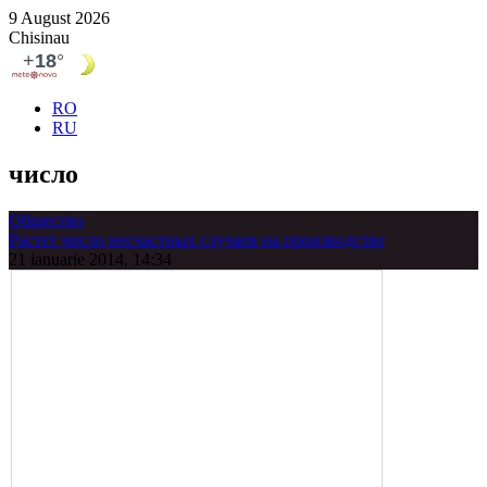
9 August 2026
Chisinau
RO
RU
число
Общество
Растет число несчастных случаев на производстве
21 ianuarie 2014, 14:34