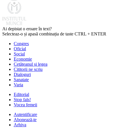
Ai depistat o eroare în text?
Selecteaz-o și apasă combinația de taste CTRL + ENTER
Congres
Oficial
Social
Economie
Cetăţeanul şi legea
Cititorii ne scriu
Dialoguri
Sanatate
Varia
Editorial
Stop fals!
Vocea femeii
Autentificare
Abonează-te
Arhiva