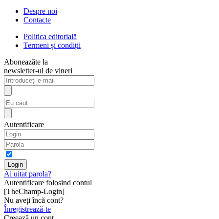
Despre noi
Contacte
Politica editorială
Termeni și condiții
Aboneazăte la
newsletter-ul de vineri
Autentificare
Ai uitat parola?
Autentificare folosind contul
[TheChamp-Login]
Nu aveți încă cont?
Înregistrează-te
Creează un cont