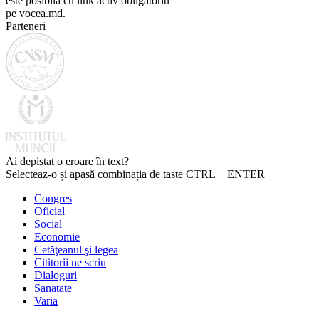
este posibilă cu link activ obligatoriu
pe vocea.md.
Parteneri
Ai depistat o eroare în text?
Selecteaz-o și apasă combinația de taste CTRL + ENTER
Congres
Oficial
Social
Economie
Cetăţeanul şi legea
Cititorii ne scriu
Dialoguri
Sanatate
Varia