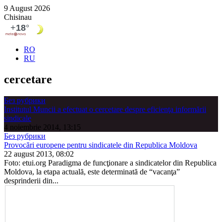
9 August 2026
Chisinau
RO
RU
cercetare
Без рубрики
Institutul Muncii a efectuat o cercetare despre eficienţa informării
sindicale
4 noiembrie 2014, 13:15
Без рубрики
Provocări europene pentru sindicatele din Republica Moldova
22 august 2013, 08:02
Foto: etui.org Paradigma de funcţio­nare a sindicatelor din Republica
Moldova, la etapa actuală, este de­terminată de “vacanţa”
desprinderii din...