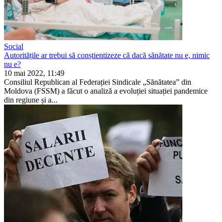
Social
Autoritățile ar trebui să conștientizeze că dacă sănătate nu e, nimic
nu e?
10 mai 2022, 11:49
Consiliul Republican al Federației Sindicale „Sănătatea” din
Moldova (FSSM) a făcut o analiză a evoluției situației pandemice
din regiune și a...