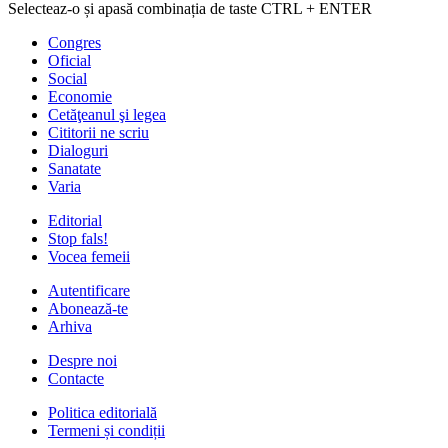
Selecteaz-o și apasă combinația de taste CTRL + ENTER
Congres
Oficial
Social
Economie
Cetăţeanul şi legea
Cititorii ne scriu
Dialoguri
Sanatate
Varia
Editorial
Stop fals!
Vocea femeii
Autentificare
Abonează-te
Arhiva
Despre noi
Contacte
Politica editorială
Termeni și condiții