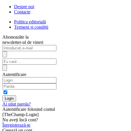
Despre noi
Contacte
Politica editorială
Termeni și condiții
Aboneazăte la
newsletter-ul de vineri
Autentificare
Ai uitat parola?
Autentificare folosind contul
[TheChamp-Login]
Nu aveți încă cont?
Înregistrează-te
Creează un cont