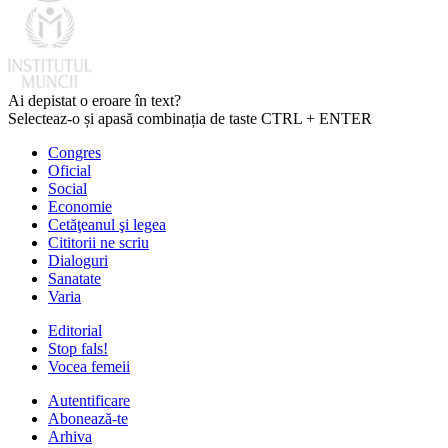
Ai depistat o eroare în text?
Selecteaz-o și apasă combinația de taste CTRL + ENTER
Congres
Oficial
Social
Economie
Cetăţeanul şi legea
Cititorii ne scriu
Dialoguri
Sanatate
Varia
Editorial
Stop fals!
Vocea femeii
Autentificare
Abonează-te
Arhiva