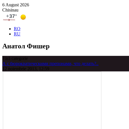
6 August 2026
Chisinau
RO
RU
Анатол Фишер
Fără categorie
А с бюрократическими препонами, что делать?..
12 noiembrie 2013, 12:59