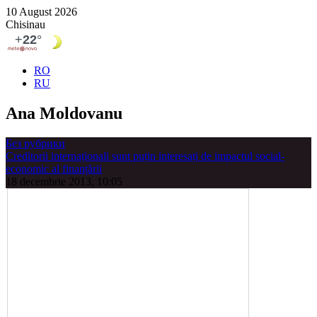
10 August 2026
Chisinau
RO
RU
Ana Moldovanu
Без рубрики
Creditorii internaționali sunt puțin interesați de impactul social-
economic al finanțării
18 decembrie 2013, 10:05