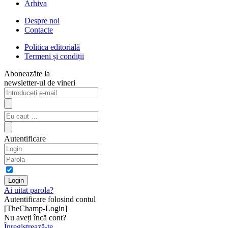
Arhiva
Despre noi
Contacte
Politica editorială
Termeni și condiții
Aboneazăte la
newsletter-ul de vineri
Autentificare
Ai uitat parola?
Autentificare folosind contul
[TheChamp-Login]
Nu aveți încă cont?
Înregistrează-te