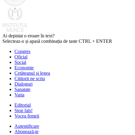
Ai depistat o eroare în text?
Selecteaz-o și apasă combinația de taste CTRL + ENTER
Congres
Oficial
Social
Economie
Cetăţeanul şi legea
Cititorii ne scriu
Dialoguri
Sanatate
Varia
Editorial
Stop fals!
Vocea femeii
Autentificare
Abonează-te