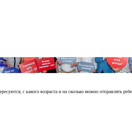
иков
ресуются, с какого возраста и на сколько можно отправлять ребенк