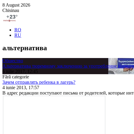
8 August 2026
Chisinau
RO
RU
альтернатива
Общество
Альтернатива тюремному заключению за употребление наркот
6 iulie 2017, 12:45
Fără categorie
Зачем отправлять ребенка в лагерь?
4 iunie 2013, 17:57
В адрес редакции поступа­ют письма от родителей, которые инте­