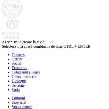
Ai depistat o eroare în text?
Selecteaz-o și apasă combinația de taste CTRL + ENTER
Congres
Oficial
Social
Economie
Cetăţeanul şi legea
Cititorii ne scriu
Dialoguri
Sanatate
Varia
Editorial
Stop fals!
Vocea femeii