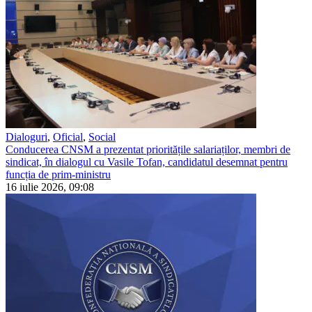
Dialoguri
,
Oficial
,
Social
Conducerea CNSM a prezentat prioritățile salariaților, membri de
sindicat, în dialogul cu Vasile Tofan, candidatul desemnat pentru
funcția de prim-ministru
16 iulie 2026, 09:08