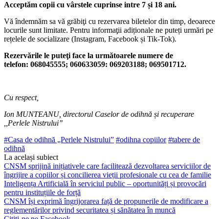
Acceptăm copii cu vârstele cuprinse intre 7 și 18 ani.
Vă îndemnăm sa vă grăbiţi cu rezerva­rea biletelor din timp, deoarece
locurile sunt limitate. Pentru informaţii adiționale ne puteți urmări pe
rețelele de socializare (Instagram, Facebook și Tik-Tok).
Rezervările le puteţi face la următoa­rele numere de
telefon: 068045555; 060633059: 069203188; 069501712.
Cu respect,
Ion MUNTEANU, directorul Caselor de odihnă și recuperare
,,Perlele Nistrului’’
#Casa de odihnă „Perlele Nistrului”
#odihna copiilor
#tabere de
odihnă
La același subiect
CNSM sprijină inițiativele care facilitează dezvoltarea serviciilor de
îngrijire a copiilor și concilierea vieții profesionale cu cea de familie
Inteligența Artificială în serviciul public – oportunități și provocări
pentru instituțiile de forță
CNSM își exprimă îngrijorarea față de propunerile de modificare a
reglementărilor privind securitatea și sănătatea în muncă
Citiți-ne pe Facebook