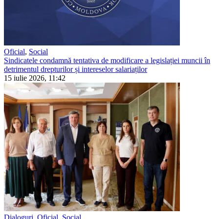
Oficial
,
Social
Sindicatele condamnă tentativa de modificare a legislației muncii în
detrimentul drepturilor și intereselor salariaților
15 iulie 2026, 11:42
Dialoguri
,
Oficial
,
Social