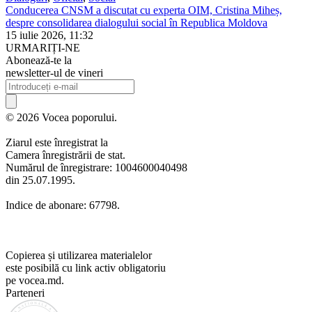
Conducerea CNSM a discutat cu experta OIM, Cristina Miheș,
despre consolidarea dialogului social în Republica Moldova
15 iulie 2026, 11:32
URMARIȚI-NE
Abonează-te la
newsletter-ul de vineri
© 2026 Vocea poporului.
Ziarul este înregistrat la
Camera înregistrării de stat.
Numărul de înregistrare: 1004600040498
din 25.07.1995.
Indice de abonare: 67798.
Copierea și utilizarea materialelor
este posibilă cu link activ obligatoriu
pe vocea.md.
Parteneri