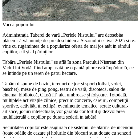
Vocea poporului
Administrația Taberei de vară „Per­lele Nistrului” are deosebita
plăcere să vă anunţe despre deschiderea Sezonului estival 2025 și re­
vine cu rugămintea de a populariza oferta de mai jos atât în rândul
co­piilor, cât şi al părinților.
Tabăra „Perlele Nistrului” se află în zona Parcului Nistrean din
Vadul lui Vodă, fiind amplasată pe o pantă pitorească împăduri­tă, ce
se întinde pe un teren de patru hec­tare.
Tabăra dispune de bazin, terenuri de joc şi sport (fotbal, volei,
baschet), mese de ping pong, teatru de vară, discotecă, salon de
cinema, bibliotecă, Clasă IT, alei umbroase și foișoare. Totodată,
multiplele activităţile zilnice, precum concerte, careuri, competiţii
sportive, activități în echipă, eve­nimente tematice, serate cultural-
artistice, jocuri intelectuale, vor garanta confortul şi dezvoltarea
multilaterală a copiilor pe du­rata șederii în tabără.
Securitatea copiilor este asigurată de sistemul de alarmă de incendiu
(toate odă­ile de cazare şi holurile din blocuri sunt dotate cu senzori