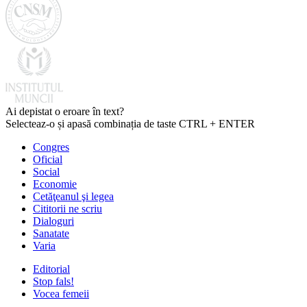
Ai depistat o eroare în text?
Selecteaz-o și apasă combinația de taste CTRL + ENTER
Congres
Oficial
Social
Economie
Cetăţeanul şi legea
Cititorii ne scriu
Dialoguri
Sanatate
Varia
Editorial
Stop fals!
Vocea femeii