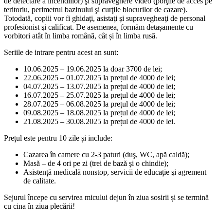
de detectare a incendi­ilor) şi supraveghere video (porţile de ac­ces pe
teritoriu, perimetrul bazinului şi curţile blocurilor de cazare).
Totodată, co­piii vor fi ghidaţi, asistaţi şi supravegheaţi de personal
profesionist şi calificat. De asemenea, formăm detașamente cu
vorbitori atât în limba română, cât și în limba rusă.
Seriile de intrare pentru acest an sunt:
10.06.2025 – 19.06.2025 la doar 3700 de lei;
22.06.2025 – 01.07.2025 la prețul de 4000 de lei;
04.07.2025 – 13.07.2025 la prețul de 4000 de lei;
16.07.2025 – 25.07.2025 la prețul de 4000 de lei;
28.07.2025 – 06.08.2025 la prețul de 4000 de lei;
09.08.2025 – 18.08.2025 la prețul de 4000 de lei;
21.08.2025 – 30.08.2025 la prețul de 4000 de lei.
Prețul este pentru 10 zile și include:
Cazarea în camere cu 2-3 paturi (duş, WC, apă caldă);
Masă – de 4 ori pe zi (trei de bază şi o chindie);
Asistență medicală nonstop, servicii de educație şi agrement
de calitate.
Sejurul începe cu servirea micului de­jun în ziua sosirii și se termină
cu cina în ziua plecării!