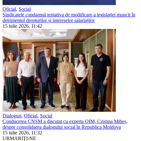
Oficial
,
Social
Sindicatele condamnă tentativa de modificare a legislației muncii în
detrimentul drepturilor și intereselor salariaților
15 iulie 2026, 11:42
Dialoguri
,
Oficial
,
Social
Conducerea CNSM a discutat cu experta OIM, Cristina Miheș,
despre consolidarea dialogului social în Republica Moldova
15 iulie 2026, 11:32
URMARIȚI-NE