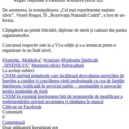
Regi­ei Naționale a Pădurilor Romsilva (locul III).
De asemenea, la nominalizarea „Cel mai experimentat maistru
silvic”, Viorel Bragoi, ÎS „Rezervația Naturală Codrii”, a fost de ne­
învins.
Câștigătorii au primit felicitări, diplome de merit și cadouri din partea
organizatorilor.
Concursul respectiv este la a VI-a ediție și s-a remarcat printr-o
organizare la un înalt nivel.
#Agenția „Moldsilva”
#concurs
#Federația Sin­dicală
„SINDSILVA”
#inginerii silvici
#silvicultură
La același subiect
CNSM sprijină inițiativele care facilitează dezvoltarea serviciilor de
îngrijire a copiilor și concilierea vieții profesionale cu cea de familie
Inteligența Artificială în serviciul public – oportunități și provocări
pentru instituțiile de forță
CNSM își exprimă îngrijorarea față de propunerile de modificare a
reglementărilor privind securitatea și sănătatea în muncă
Citiți-ne pe Facebook
Comentarii
0
Comentează
Doar utilizatorii înregistrați pot