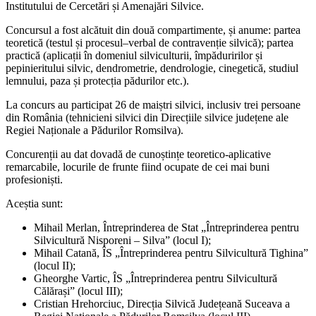
Institutului de Cercetări și Ame­najări Silvice.
Concursul a fost alcătuit din două compar­timente, și anume: partea
teoretică (testul și procesul–verbal de contravenție silvică); partea
practică (aplicații în domeniul silviculturii, îm­păduririlor și
pepinieritului silvic, dendrome­trie, dendrologie, cinegetică, studiul
lemnului, paza și protecția pădurilor etc.).
La concurs au participat 26 de maiștri silvici, inclusiv trei persoane
din România (tehnicieni silvici din Direcțiile silvice județene ale
Regiei Naționale a Pădurilor Romsilva).
Concurenții au dat dovadă de cunoștințe te­oretico-aplicative
remarcabile, locurile de frun­te fiind ocupate de cei mai buni
profesioniști.
Aceștia sunt:
Mihail Merlan, Întreprinderea de Stat „Întreprinderea pentru
Silvicultură Nispo­reni – Silva” (locul I);
Mihail Catană, ÎS „Între­prinderea pentru Silvicultură Tighina”
(locul II);
Gheorghe Vartic, ÎS „Întreprinderea pentru Sil­vicultură
Călărași” (locul III);
Cristian Hrehor­ciuc, Direcția Silvică Județeană Suceava a