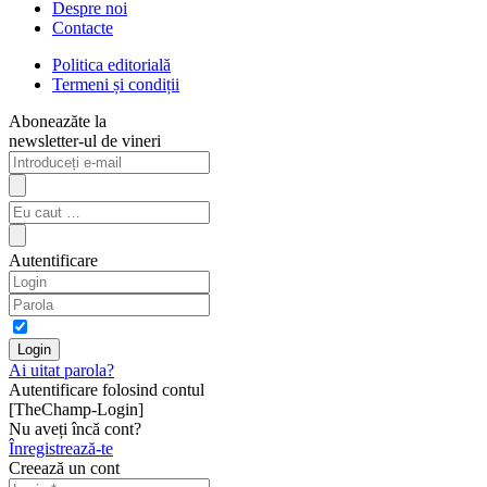
Despre noi
Contacte
Politica editorială
Termeni și condiții
Aboneazăte la
newsletter-ul de vineri
Autentificare
Ai uitat parola?
Autentificare folosind contul
[TheChamp-Login]
Nu aveți încă cont?
Înregistrează-te
Creează un cont