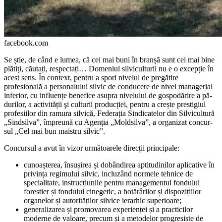
facebook.com
Se știe, de când e lumea, că cei mai buni în branșă sunt cei mai bine
plătiți, căutați, respectați… Domeniul silviculturii nu e o excepție în
acest sens. În context, pentru a spori nivelul de pregătire
profesională a personalului silvic de conducere de nivel managerial
inferior, cu influențe benefi­ce asupra nivelului de gospodărire a pă­
durilor, a activității şi culturii producției, pentru a crește prestigiul
profesiilor din ramura silvică, Federația Sindicatelor din Silvicultură
„Sindsilva”, împreună cu Agenția „Moldsilva”, a organizat concur­
sul „Cel mai bun maistru silvic”.
Concursul a avut în vizor următoarele direcții principale:
cunoașterea, însușirea și dobândirea ap­titudinilor aplicative în
privința regimului sil­vic, incluzând normele tehnice de
specialitate, instrucțiunile pentru managementul fondului
forestier și fondului cinegetic, a hotărârilor și dispozițiilor
organelor și autorităților silvice ie­rarhic superioare;
generalizarea și promovarea experienței și a practicilor
moderne de valoare, precum și a metodelor progresiste de