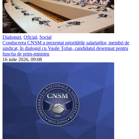
Dialoguri
,
Oficial
,
Social
Conducerea CNSM a prezentat prioritățile salariaților, membri de
sindicat, în dialogul cu Vasile Tofan, candidatul desemnat pentru
funcția de prim-ministru
16 iulie 2026, 09:08