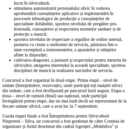
lucru în silvicultură;
stimularea autoinstruirii personalului silvic în vederea
aprofundării cunoștințelor aplica­tive și implementării în
procesele tehnologice de producție a cunoștințelor de
specialitate dobândite, sporirea nivelului de pregătire pro­
fesională, cunoașterea și respectarea normelor sanitare și de
protecție a muncii;
sporirea nivelului de respectare a regulilor de ordine internă,
purtarea cu cinste a unifor­mei de serviciu, păstrarea într-o
stare exem­plară a instrumentelor, a aparatelor și utilajelor
aflate la dispoziție;
cultivarea dragostei, a pasiunii și respec­tului pentru meseria de
silvicultor, atragerea tineretului la această specialitate, sporirea
disciplinei de muncă la realizarea sarcinilor de serviciu.
Concursul a fost organizat în două etape. Prima etapă – nivel de
unitate (întreprindere, rezervație), unde participă toți maiștrii silvici
din unitate, care a fost desfășurată pe parcur­sul lunii august. Etapa a
doua – nivel de ramură (final) sau național, unde participă
învingătorii primei etape, dar nu mai mult decât un repre­zentant de la
fiecare unitate silvică, care a avut loc la 7 septembrie.
Gazda etapei finale a fost Întreprinderea pentru Silvicultură
Nisporeni – Silva, iar con­cursul a fost gestionat de către Comisia de
or­ganizare și Juriul desemnat din cadrul Agenției „Moldsilva” și