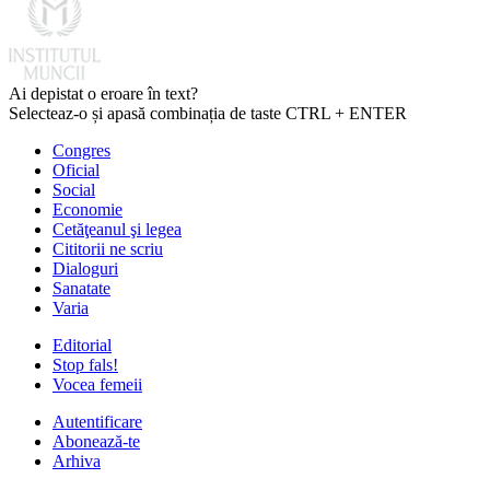
Ai depistat o eroare în text?
Selecteaz-o și apasă combinația de taste CTRL + ENTER
Congres
Oficial
Social
Economie
Cetăţeanul şi legea
Cititorii ne scriu
Dialoguri
Sanatate
Varia
Editorial
Stop fals!
Vocea femeii
Autentificare
Abonează-te
Arhiva