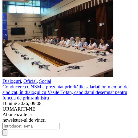
Dialoguri
,
Oficial
,
Social
Conducerea CNSM a prezentat prioritățile salariaților, membri de
sindicat, în dialogul cu Vasile Tofan, candidatul desemnat pentru
funcția de prim-ministru
16 iulie 2026, 09:08
URMARIȚI-NE
Abonează-te la
newsletter-ul de vineri