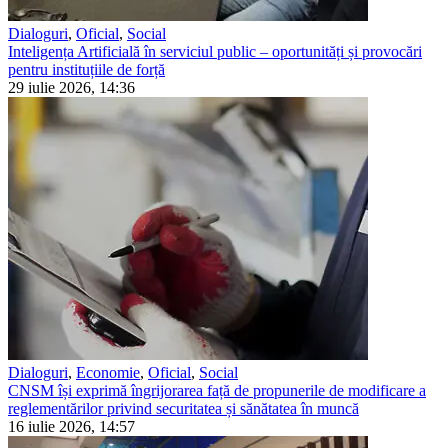
Dialoguri
,
Oficial
,
Social
Inteligența Artificială în serviciul public – oportunități și provocări
pentru instituțiile de forță
29 iulie 2026, 14:36
Dialoguri
,
Economie
,
Oficial
,
Social
CNSM își exprimă îngrijorarea față de propunerile de modificare a
reglementărilor privind securitatea și sănătatea în muncă
16 iulie 2026, 14:57