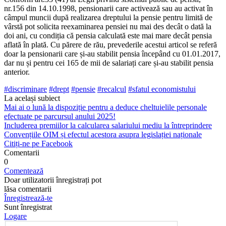
nr.156 din 14.10.1998, pensionarii care activează sau au activat în
câmpul muncii după realizarea dreptu­lui la pensie pentru limită de
vârstă pot solicita reexa­minarea pensiei nu mai des decât o dată la
doi ani, cu condiția că pensia calculată este mai mare decât pensia
aflată în plată. Cu părere de rău, prevederile acestui arti­col se referă
doar la pensionarii care și-au stabilit pensia începând cu 01.01.2017,
dar nu și pentru cei 165 de mii de salariați care și-au stabilit pensia
anterior.
#discriminare
#drept
#pensie
#recalcul
#sfatul economistului
La același subiect
Mai ai o lună la dispoziție pentru a deduce cheltuielile personale
efectuate pe parcursul anului 2025!
Includerea premiilor la calcularea salariului mediu la întreprindere
Convențiile OIM și efectul acestora asupra legislației naționale
Citiți-ne pe Facebook
Comentarii
0
Comentează
Doar utilizatorii înregistrați pot
lăsa comentarii
Înregistrează-te
Sunt înregistrat
Logare