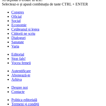
Selecteaz-o și apasă combinația de taste CTRL + ENTER
Congres
Oficial
Social
Economie
Cetăţeanul şi legea
Cititorii ne scriu
Dialoguri
Sanatate
Varia
Editorial
Stop fals!
Vocea femeii
Autentificare
Abonează-te
Arhiva
Despre noi
Contacte
Politica editorială
Termeni și condiții