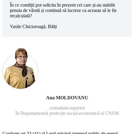
În ce condiții pot solicita în prezent cei care și-au stabilit
pensia de vârstă și continuă să lu­creze ca aceasta să le fie
recalculată?
Vasile Chicioroagă, Bălți
Ana MOLDOVANU
consultant superior
în Departamentul protecție social-economică al CNSM
Conform art.33 (41) al Legii privind sistemul public de pensii,